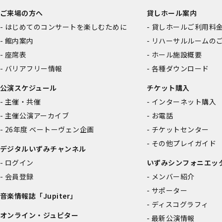
ご来場の方へ
貸しホール案内
はじめてのコンサートを楽しむために
貸しホールご利用料
館内案内
リハーサルルームの
座席表
ホール施設概要
バリアフリー情報
各種ダウンロード
公演スケジュール
チケット購入
主催・共催
インターネット購入
主催公演アーカイブ
お電話
26年度 ベートーヴェン企画
チケットセンター
その他プレイガイド
デジタルいずみチャンネル
ログイン
いずみシンフォニエッ
会員登録
メンバー紹介
サポーター
音楽情報誌「Jupiter」
ディスコグラフィ
オンライン・ジュピター
最新公演情報