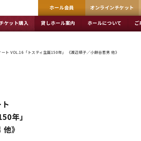
ホール会員
オンラインチケット
チケット購入
貸しホール案内
ホールについて
ご
ト VOL.16「トスティ生誕150年」 《渡辺順子／小餅谷哲男 他》
ート
150年」
 他》