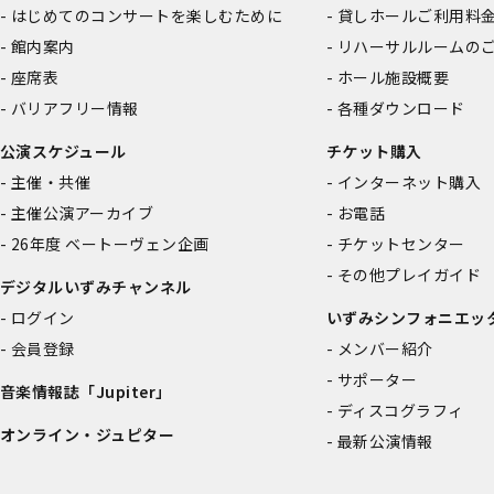
はじめてのコンサートを楽しむために
貸しホールご利用料
館内案内
リハーサルルームの
座席表
ホール施設概要
バリアフリー情報
各種ダウンロード
公演スケジュール
チケット購入
主催・共催
インターネット購入
主催公演アーカイブ
お電話
26年度 ベートーヴェン企画
チケットセンター
その他プレイガイド
デジタルいずみチャンネル
ログイン
いずみシンフォニエッ
会員登録
メンバー紹介
サポーター
音楽情報誌「Jupiter」
ディスコグラフィ
オンライン・ジュピター
最新公演情報