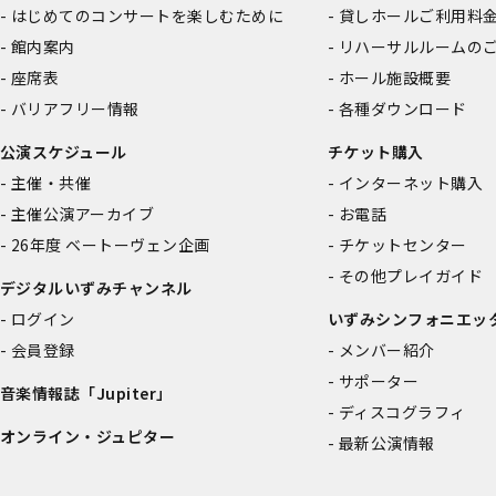
はじめてのコンサートを楽しむために
貸しホールご利用料
館内案内
リハーサルルームの
座席表
ホール施設概要
バリアフリー情報
各種ダウンロード
公演スケジュール
チケット購入
主催・共催
インターネット購入
主催公演アーカイブ
お電話
26年度 ベートーヴェン企画
チケットセンター
その他プレイガイド
デジタルいずみチャンネル
ログイン
いずみシンフォニエッ
会員登録
メンバー紹介
サポーター
音楽情報誌「Jupiter」
ディスコグラフィ
オンライン・ジュピター
最新公演情報