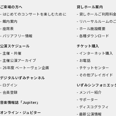
ご来場の方へ
貸しホール案内
はじめてのコンサートを楽しむために
貸しホールご利用料
館内案内
リハーサルルームの
座席表
ホール施設概要
バリアフリー情報
各種ダウンロード
公演スケジュール
チケット購入
主催・共催
インターネット購入
主催公演アーカイブ
お電話
26年度 ベートーヴェン企画
チケットセンター
その他プレイガイド
デジタルいずみチャンネル
ログイン
いずみシンフォニエッ
会員登録
メンバー紹介
サポーター
音楽情報誌「Jupiter」
ディスコグラフィ
オンライン・ジュピター
最新公演情報