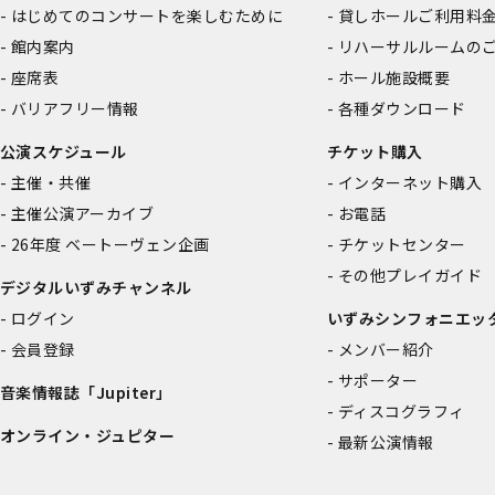
はじめてのコンサートを楽しむために
貸しホールご利用料
館内案内
リハーサルルームの
座席表
ホール施設概要
バリアフリー情報
各種ダウンロード
公演スケジュール
チケット購入
主催・共催
インターネット購入
主催公演アーカイブ
お電話
26年度 ベートーヴェン企画
チケットセンター
その他プレイガイド
デジタルいずみチャンネル
ログイン
いずみシンフォニエッ
会員登録
メンバー紹介
サポーター
音楽情報誌「Jupiter」
ディスコグラフィ
オンライン・ジュピター
最新公演情報