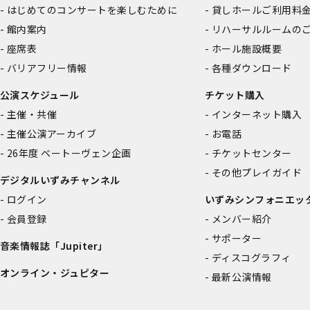
はじめてのコンサートを楽しむために
貸しホールご利用料
館内案内
リハーサルルームの
座席表
ホール施設概要
バリアフリー情報
各種ダウンロード
公演スケジュール
チケット購入
主催・共催
インターネット購入
主催公演アーカイブ
お電話
26年度 ベートーヴェン企画
チケットセンター
その他プレイガイド
デジタルいずみチャンネル
ログイン
いずみシンフォニエッ
会員登録
メンバー紹介
サポーター
音楽情報誌「Jupiter」
ディスコグラフィ
オンライン・ジュピター
最新公演情報