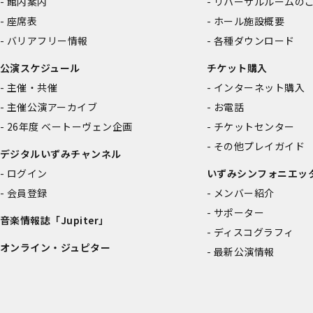
館内案内
リハーサルルームの
座席表
ホール施設概要
バリアフリー情報
各種ダウンロード
公演スケジュール
チケット購入
主催・共催
インターネット購入
主催公演アーカイブ
お電話
26年度 ベートーヴェン企画
チケットセンター
その他プレイガイド
デジタルいずみチャンネル
ログイン
いずみシンフォニエッ
会員登録
メンバー紹介
サポーター
音楽情報誌「Jupiter」
ディスコグラフィ
オンライン・ジュピター
最新公演情報