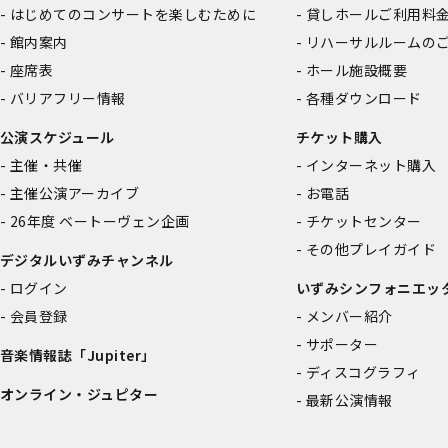
はじめてのコンサートを楽しむために
貸しホールご利用料
館内案内
リハーサルルームの
座席表
ホール施設概要
バリアフリー情報
各種ダウンロード
公演スケジュール
チケット購入
主催・共催
インターネット購入
主催公演アーカイブ
お電話
26年度 ベートーヴェン企画
チケットセンター
その他プレイガイド
デジタルいずみチャンネル
ログイン
いずみシンフォニエッ
会員登録
メンバー紹介
サポーター
音楽情報誌「Jupiter」
ディスコグラフィ
オンライン・ジュピター
最新公演情報