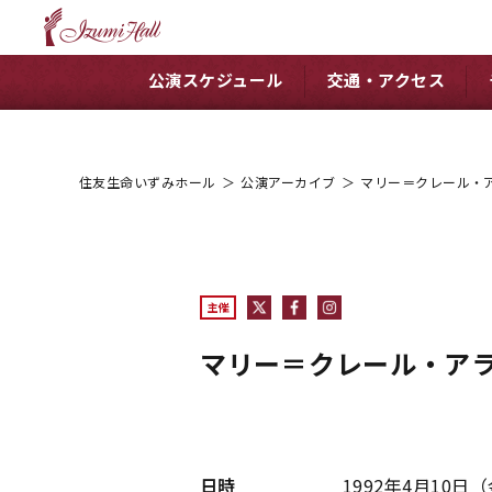
公演スケジュール
交通・アクセス
住友生命いずみホール
＞
公演アーカイブ
＞
マリー＝クレール・
主催
マリー＝クレール・アラ
日時
1992年4月10日