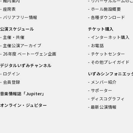
館内案内
リハーサルルームの
座席表
ホール施設概要
バリアフリー情報
各種ダウンロード
公演スケジュール
チケット購入
主催・共催
インターネット購入
主催公演アーカイブ
お電話
26年度 ベートーヴェン企画
チケットセンター
その他プレイガイド
デジタルいずみチャンネル
ログイン
いずみシンフォニエッ
会員登録
メンバー紹介
サポーター
音楽情報誌「Jupiter」
ディスコグラフィ
オンライン・ジュピター
最新公演情報