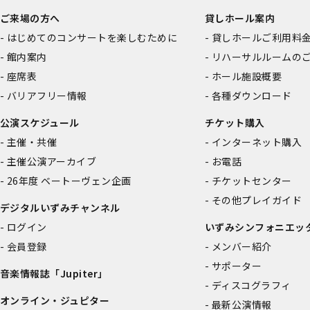
ご来場の方へ
貸しホール案内
はじめてのコンサートを楽しむために
貸しホールご利用料
館内案内
リハーサルルームの
座席表
ホール施設概要
バリアフリー情報
各種ダウンロード
公演スケジュール
チケット購入
主催・共催
インターネット購入
主催公演アーカイブ
お電話
26年度 ベートーヴェン企画
チケットセンター
その他プレイガイド
デジタルいずみチャンネル
ログイン
いずみシンフォニエッ
会員登録
メンバー紹介
サポーター
音楽情報誌「Jupiter」
ディスコグラフィ
オンライン・ジュピター
最新公演情報