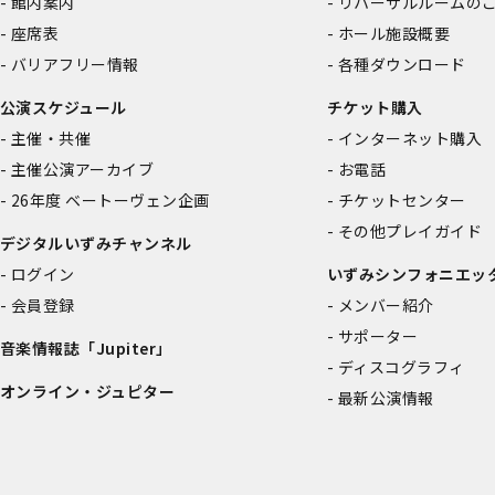
館内案内
リハーサルルームの
座席表
ホール施設概要
バリアフリー情報
各種ダウンロード
公演スケジュール
チケット購入
主催・共催
インターネット購入
主催公演アーカイブ
お電話
26年度 ベートーヴェン企画
チケットセンター
その他プレイガイド
デジタルいずみチャンネル
ログイン
いずみシンフォニエッ
会員登録
メンバー紹介
サポーター
音楽情報誌「Jupiter」
ディスコグラフィ
オンライン・ジュピター
最新公演情報