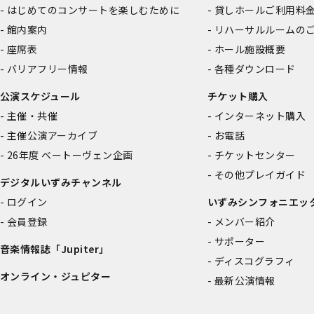
はじめてのコンサートを楽しむために
貸しホールご利用料
館内案内
リハーサルルームの
座席表
ホール施設概要
バリアフリー情報
各種ダウンロード
公演スケジュール
チケット購入
主催・共催
インターネット購入
主催公演アーカイブ
お電話
26年度 ベートーヴェン企画
チケットセンター
その他プレイガイド
デジタルいずみチャンネル
ログイン
いずみシンフォニエッ
会員登録
メンバー紹介
サポーター
音楽情報誌「Jupiter」
ディスコグラフィ
オンライン・ジュピター
最新公演情報