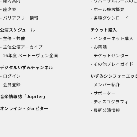
館内案内
リハーサルルームの
座席表
ホール施設概要
バリアフリー情報
各種ダウンロード
公演スケジュール
チケット購入
主催・共催
インターネット購入
主催公演アーカイブ
お電話
26年度 ベートーヴェン企画
チケットセンター
その他プレイガイド
デジタルいずみチャンネル
ログイン
いずみシンフォニエッ
会員登録
メンバー紹介
サポーター
音楽情報誌「Jupiter」
ディスコグラフィ
オンライン・ジュピター
最新公演情報