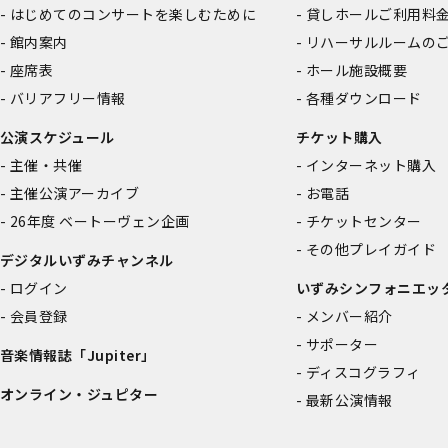
はじめてのコンサートを楽しむために
貸しホールご利用料
館内案内
リハーサルルームの
座席表
ホール施設概要
バリアフリー情報
各種ダウンロード
公演スケジュール
チケット購入
主催・共催
インターネット購入
主催公演アーカイブ
お電話
26年度 ベートーヴェン企画
チケットセンター
その他プレイガイド
デジタルいずみチャンネル
ログイン
いずみシンフォニエッ
会員登録
メンバー紹介
サポーター
音楽情報誌「Jupiter」
ディスコグラフィ
オンライン・ジュピター
最新公演情報