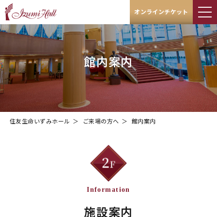
オンラインチケット
館内案内
住友生命いずみホール
＞
ご来場の方へ
＞
館内案内
Information
施設案内