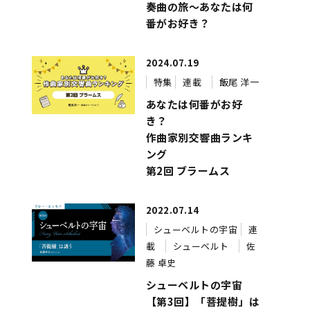
奏曲の旅～あなたは何
番がお好き？
2024.07.19
特集
連載
飯尾 洋一
あなたは何番がお好
き？
作曲家別交響曲ランキ
ング
第2回 ブラームス
2022.07.14
シューベルトの宇宙
連
載
シューベルト
佐
藤 卓史
シューベルトの宇宙
【第3回】「菩提樹」は