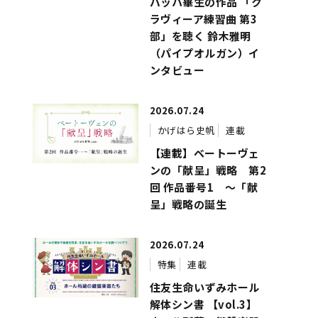
バッハ畢生の作品 「ク
ラヴィーア練習曲 第3
部」を聴く 鈴木雅明
（パイプオルガン）イ
ンタビュー
2026.07.24
かげはら史帆
連載
【連載】ベートーヴェ
ンの「献呈」戦略 第2
回 作品番号1 ～「献
呈」戦略の誕生
2026.07.24
特集
連載
住友生命いずみホール
解体シン書 【vol.3】