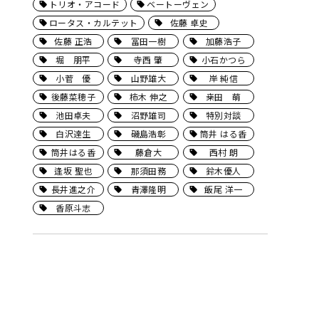
トリオ・アコード
ベートーヴェン
ロータス・カルテット
佐藤 卓史
佐藤 正浩
冨田一樹
加藤浩子
堀 朋平
寺西 肇
小石かつら
小菅 優
山野雄大
岸 純信
後藤菜穂子
柿木 伸之
桒田 萌
池田卓夫
沼野雄司
特別対談
白沢達生
磯島浩彰
筒井 はる香
筒井はる香
藤倉大
西村 朗
逢坂 聖也
那須田務
鈴木優人
長井進之介
青澤隆明
飯尾 洋一
香原斗志