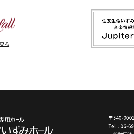
戻る
〒540-000
Tel：
06-6